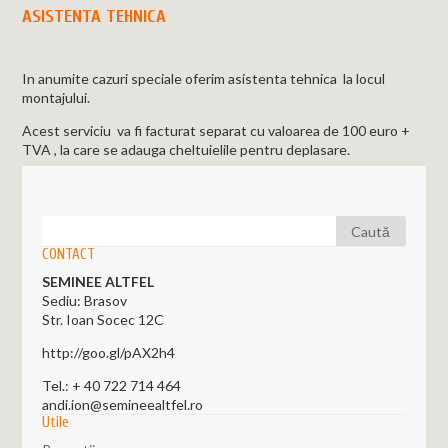
ASISTENTA TEHNICA
In anumite cazuri speciale oferim asistenta tehnica la locul
montajului.
Acest serviciu va fi facturat separat cu valoarea de 100 euro +
TVA , la care se adauga cheltuielile pentru deplasare.
CONTACT
SEMINEE ALTFEL
Sediu: Brasov
Str. Ioan Socec 12C
http://goo.gl/pAX2h4
Tel.:
+ 40 722 714 464
andi.ion@semineealtfel.ro
Utile