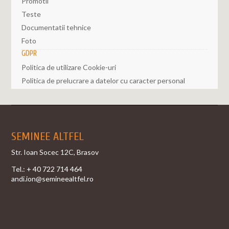
Promotii
Teste
Documentatii tehnice
Foto
GDPR
Politica de utilizare Cookie-uri
Politica de prelucrare a datelor cu caracter personal
SEMINEE ALTFEL
Str. Ioan Socec 12C, Brasov
Tel.:
+ 40 722 714 464
andi.ion@semineealtfel.ro