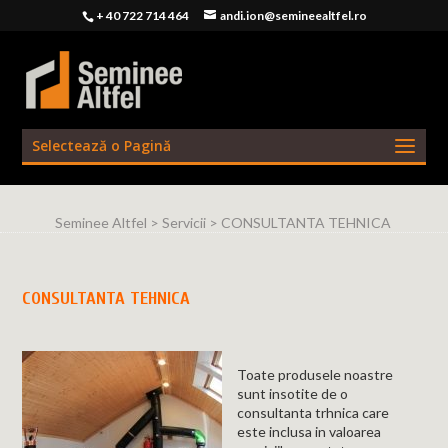
+ 40 722 714 464
andi.ion@semineealtfel.ro
Selectează o Pagină
Seminee Altfel
>
Servicii
>
CONSULTANTA TEHNICA
CONSULTANTA TEHNICA
Toate produsele noastre
sunt insotite de o
consultanta trhnica care
este inclusa in valoarea