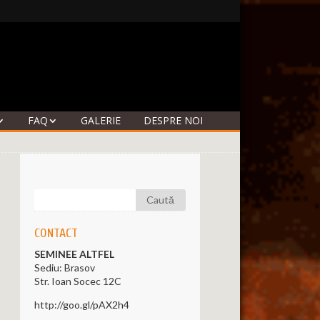
FAQ
GALERIE
DESPRE NOI
CONTACT
SEMINEE ALTFEL
Sediu: Brasov
Str. Ioan Socec 12C
http://goo.gl/pAX2h4