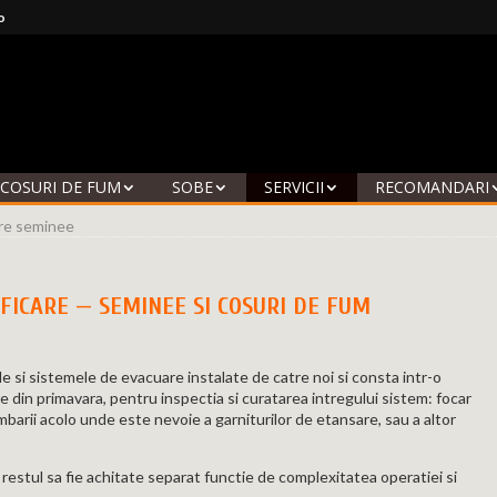
o
COSURI DE FUM
SOBE
SERVICII
RECOMANDARI
care seminee
IFICARE — SEMINEE SI COSURI DE FUM
e si sistemele de evacuare instalate de catre noi si consta intr-o
ere din primavara, pentru inspectia si curatarea intregului sistem: focar
mbarii acolo unde este nevoie a garniturilor de etansare, sau a altor
 restul sa fie achitate separat functie de complexitatea operatiei si