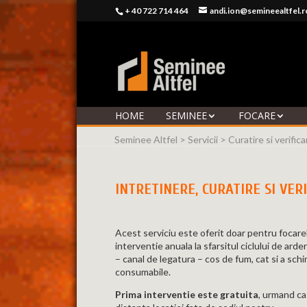
+ 40 722 714 464
andi.ion@semineealtfel.r
HOME
SEMINEE
FOCARE
Seminee Altfel
>
Servicii
>
Curatire si verifi
INTRETINERE, CURATIRE SI VER
Acest serviciu este oferit doar pentru focarel
interventie anuala la sfarsitul ciclului de ard
– canal de legatura – cos de fum, cat si a schi
consumabile.
Prima interventie este gratuita
, urmand ca