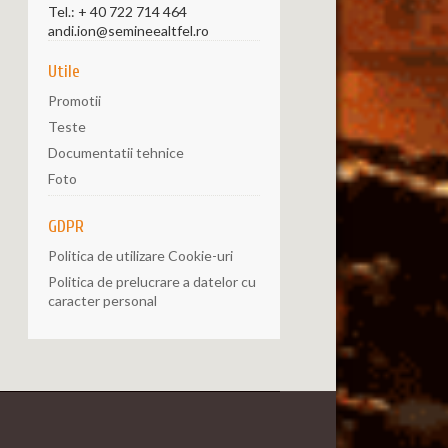
Tel.:
+ 40 722 714 464
andi.ion@semineealtfel.ro
Utile
Promotii
Teste
Documentatii tehnice
Foto
GDPR
Politica de utilizare Cookie-uri
Politica de prelucrare a datelor cu
caracter personal